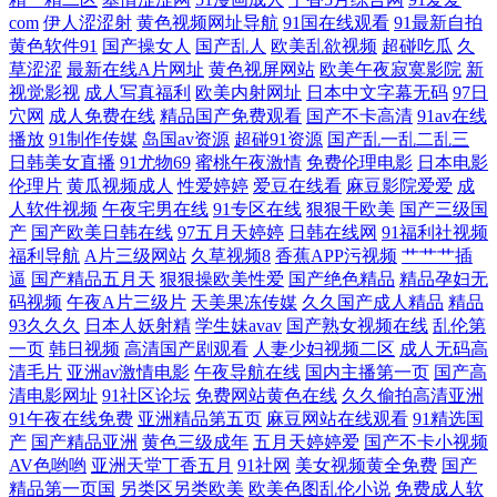
com
伊人涩涩射
黄色视频网址导航
91国在线观看
91最新自拍
小视频 色色欧美日韩综合 91福利视频17 国产第一页 九色蝌蚪91Porn 91逼
黄色软件91
国产操女人
国产乱人
欧美乱欲视频
超碰吃瓜
久
草涩涩
最新在线A片网址
黄色视屏网站
欧美午夜寂寞影院
新
视觉影视
成人写真福利
欧美内射网址
日本中文字幕无码
97日
在线 av黑料在线 老湿机剧院 一级片视频 91在线播放视频 国产日韩 欧美
穴网
成人免费在线
精品国产免费观看
国产不卡高清
91av在线
播放
91制作传媒
岛国av资源
超碰91资源
国产乱一乱二乱三
洲精品久久 伊人久大av 91视频网址大全 久热精品婷婷 丝袜avtt东京热 91
日韩美女直播
91尤物69
蜜桃午夜激情
免费伦理电影
日本电影
伦理片
黄瓜视频成人
性爱婷婷
爱豆在线看
麻豆影院爱爱
成
啦露脸熟女 东京热导航 蜜桃麻豆AV在线 污污色色 91狼人社在线 超碰在
人软件视频
午夜宅男在线
91专区在线
狠狠干欧美
国产三级国
产
国产欧美日韩在线
97五月天婷婷
日韩在线网
91福利社视频
福利导航
A片三级网站
久草视频8
香蕉APP污视频
艹艹艹插
线观看av 欧美日韩色图成人网 91茄子网站 久操视频在线 亚洲精品一区二
逼
国产精品五月天
狠狠操欧美性爱
国产绝色精品
精品孕妇无
码视频
午夜A片三级片
天美果冻传媒
久久国产成人精品
精品
区无码 AV蜜桃久久 久久999 久久成人黄色网 91nwww网站 国产精品久久!
93久久久
日本人妖射精
学生妹avav
国产熟女视频在线
乱伦第
一页
韩日视频
高清国产剧观看
人妻少妇视频二区
成人无码高
清毛片
亚洲av激情电影
午夜导航在线
国内主播第一页
国产高
日韩特黄A片 91超碰在线大神 97伊人射欧色色 久操精品视频在线播放 中
清电影网址
91社区论坛
免费网站黄色在线
久久偷拍高清亚洲
91午夜在线免费
亚洲精品第五页
麻豆网站在线观看
91精选国
文字幕日韩精品人妻 99精品视频在线 久久艹网网啊 91处女视频在线观看
产
国产精品亚洲
黄色三级成年
五月天婷婷爱
国产不卡小视频
AV色哟哟
亚洲天堂丁香五月
91社网
美女视频黄全免费
国产
东方AV在线直播 欧美成人日韩 91V小视频 成人福利网站 欧美成人黄色网
精品第一页国
另类区另类欧美
欧美色图乱伦小说
免费成人软