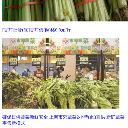
[香芹批發(fā)]香芹價(jià)格0.8元/斤
確保日供蔬菜新鮮安全 上海市郊蔬菜2小時(shí)直供 新鮮蔬菜
零售新模式