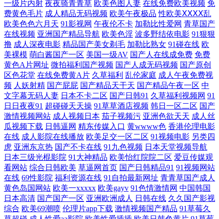
一级片内射
夜夜骑青青草
欧美色图人妻
在线免费欧美视频
免
费黄色毛片
成人精品无码视频
欧美午夜极品
性欧美ⅩⅩⅩⅩ乱
123社区 影音先锋女人av鲁 91人妻人人干 91中文在线观看99 成人网在线
欧美色色六月天
91影视网
午夜伦不卡
加勒比性爱网
青草国产
在线视频
亚洲国产精品导航
欧美色淫
波多野结依电影
91狠狠
网 激情福利AV 蜜桃成人网站 四虎成人欧美日韩 欧美色图在线视频91 伊
撸
成人深夜电影
精品国产美女剃毛
加勒比熟女
91碰在线
欧
美裸模
萌白酱国产一区
美国一级AV
国产人在线成免费
免费
人网在线婷婷 91精品传媒 99资源站在线观看 国产一区二区三区成人 老湿
黄色A片网址
微拍福利国产视频
国产人成无码视频
国产原创
区色花堂
在线免费黄A片
久草福利
乱伦家庭
成人午夜免费视
频
人妖射精
国产屁屁
国产精品天干天
国产精品午夜一区
中
青青草 青青草一起艹 四虎影库AV 亚洲天堂虎六六六 91夫妻大香蕉 91茄
文字幕无码人妻
日本不卡二区
国产日韩91
久草福利视频网
91
日日夜夜91
超碰碰天天操
91草草酒店视频
韩日一区二区
国产
子桃子 成人蜜桃网站 韩美一级片视频 欧美灌肠扩荫调教 色图肏肏肏 香蕉
激情视频网站
成人视频日本
茄子视频污
亚洲色欲天天
成人丝
瓜视频下载
日韩逼网
精东传媒入口
黄wwww色
香港伦理电影
在线
成人影院在线播放
欧美足交一区二区
91视频电影
另类四
伊人亚洲 91绯色视频系列 91视频露脸 国产国际精品成人 九一原创 欧美一
虎
亚洲东京热
国产不卡在线
91九色视频
日本天堂视频导航
日本三级光棍影院
91大神精品
欧美怡红院院二区
爱豆传媒观
区二区操逼 少妇1干入111P 久热久精品 91操碰超碰久久 91视频草草 97狠
看网站
综合日韩欧美
草逼网首页
国产日韩精品91
91视频网站
在线
69性影院
福利资源在线
91自拍最新网址
青青草国产成人
狠 久久七七9 91永久免费看 国产欧美综合系列在线 欧美日韩久久网 伪娘
黄色岛国网站
欧美一xxxxx
欧美gayv
91色情激情网
中国韩国
日本高清
国产国产一区
亚洲欧洲成人
日韩在线
久久国产影视
综合
欧美69潮喷
伦理片app下载
激情视频国产精品
91草莓久
69一区二区 51吃瓜网乱子伦精品 91撸免费下载 97瑟瑟男 大香蕉青青久久
草超碰
成人性爱aa影院
欧美性爱插插
欧美日韩色黄片
91草莓