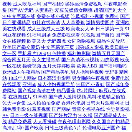
视频
成人吃瓜福利
国产在线9
操碰高清免费视频
午夜电影全
播放 蜜芽久久国产精产视频 91在线视频免费公开 91直播啪啪 91h片 国产
集
国产AV无码
人妻系列
爱豆传媒倩女幽魂
超清国产剧大全
91中文字幕在线
免费在线小视频
吃瓜福利小视频
免费91
国产
日产亚洲精品
91社在线高清
人人草香蕉
激情另类图片
亚洲欧
在线小视频 色悠悠成人无码视频 91prom在线观看 91日韩区 草逼福利 韩国
美在线观看
成人三级成人三级
欧美老女人bb
日日操第一页
91
网豆花视频
91福利剧场
免费影视观看
91视频国产自拍
国产美
色淫网 男人看片网站AV 香蕉精品操逼网 91超碰在线免费 91视频登陆 国
女在线视频
欧美又大
无码四虎
女同激吻视频
极品性爱导航
欧美国产拳交喷奶
中文字幕第三页
超碰成人影视
欧美日韩中
文一区
手机看片1204
91色快播
福利撸影院
激情五月天国产
产和欧洲毛片 久久精品99久久 91精东黄色 国产黑色丝袜在线观看 男人天
综合网五月天
美女主播青草
国产高清不卡视频
四虎影视
欧美
一区在线
操碰视频
五月天婷婷欧美
欧美大BB
国产福利啪啪
堂成人A片 亚洲色图欧美一区TV 91中文熟女 国模福利91 日韩人妻免费 51
欧洲成人午夜精品
国产精品美乳
男人操蜜桃视频
无码射精网
站
18成年人网站
日本高清电影网
男女啪啪午夜视频
免费电影
大神酒店开房探花 91视频污污无限看 大香蕉伊人淫秽 久久精彩视频 日本
在线观看
亚洲ab
成人少妇视频导航
91国产小青蛙
国产成年免
费网站
国产视频高清在线
精品香蕉
求a片网址
麻豆tv在线观
看
在线撸丝片
91草碰
国产成人激情视频
黑料吃瓜精品偷拍
一级大片在线观看 91国产首业 超碰在线操91 狼人香蕉影院 色欲久久15
91大神合集
成人拍拍拍免费
香港伦理剧
日韩大片观看网址
日
韩免费电影
91羞羞视频
国产网站
青草全福视在线
性导航影视
1024视频国产 91色福利视频导航 岛国三级网站在线观看 久久要精品 日韩
AV
日本一级在线视频
国产好片浮力
91久操
国产精品成人在
线
精品免费看
人人看操碰
午夜伦理电影网
久久国自产拍精品
高清乱码0
国产欧美
日韩三级黄色A片
伦理电影亚洲国产
福
亚洲图色在线 影音先锋亚洲av色片 福利日在线观看 免费激情三级网站 中