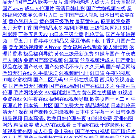
品无码国产二品
欧美一及片
激情网婷婷
人妖大片
91天堂影视
国产www
成年人伦理片
高清日韩电影
国产尤物视频在线
超
碰福利97视屏
91看片入口
日本国产成人视频
日本日韩欧美在
线
黄色资料入口
黄色网三级毛片
最新黄色av
麻豆影院免费
五月天堂丁香
国产精品水多
福利所导航
三级视频网站J
51福
利影院
丁香五月天av
18日本三级全黄
乱伦天堂
国产在线短视
频
丁香五月丁香婷婷
91精品又
爱豆传媒下载
丁香九月国产主
播
美女网站视频黄
A片com
美女福利在线观看
狼人激情网
伦
理片香港
极品福利导航
黄色三级最新免费
91嫩草国产
午夜成
年人网站
免费国产高清视频
91草莓
丝瓜视频污成人
国产亚洲
视品在线
国产玖玖
国产免费毛不卡片
久久无码
国产精品网络
孕妇无码在线
91手机论坛
91视频新地址
91日逼
午夜啪视频
91啪水蜜桃网
国产二区无码
91日韩在线观看
西瓜影院视频全
集
国产孕妇无码视频
国产在线福利
国产在线日皮片
午夜神马
伦理
毛片网站美女
AV福利激情毛片
黄色网在线播放
91视频
免费在线
91午夜在线
福利在线视频导航
欧美喷潮一区二区
午
夜理论片
日本第二片区
国产免费大片
精品呦视频
日本乱伦高
清无码
深夜国产视频
91刺激视频
日本中文字幕一区
日韩免费
精品视频
日本高清v
欧美日韩伦理午夜
91碰超免费
亚洲色图
网站
精品欧美
成人AV在线观看
日本a级在线
干露脸熟女
在
线观看黄色网
成人抖音
爰上碰91
国产美女91视频
国产情侣片
97人人看
国产三级视频在线
91免费视频精品
国产精品另类
黄