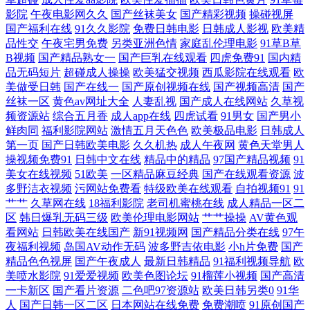
影院
午夜电影网久久
国产丝袜美女
国产精彩视频
操碰视屏
九一精品网站 四虎在线视频A片 在线午夜浮力影院 91视频免费 www91处
国产福利在线
91久久影院
免费日韩电影
日韩成人影视
欧美精
品性交
午夜宅男免费
另类亚洲色情
家庭乱伦理电影
91草B草
女 国产日韩在线二区 久精品久久 色人閣俺也去 伊人大久av 91官网 91制
B视频
国产精品熟女一
国产巨乳在线观看
四虎免费91
国内精
品无码短片
超碰成人操操
欧美猛交视频
西瓜影院在线观看
欧
美做受日韩
国产在线一
国产原创视频在线
国产视频高清
国产
片性爱精品视频 浮力屁屁草影院 久久草网站在线 欧美性爱日韩精品 亚洲
丝袜一区
黄色av网址大全
人妻乱视
国产成人在线网站
久草视
频资源站
综合五月香
成人app在线
四虎试看
91男女
国产男小
东方成人av在线 91海外资源 91午夜伦理影院 俺去啦最新网址 九九热精品
鲜肉同
福利影院网站
激情五月天色色
欧美极品电影
日韩成人
第一页
国产日韩欧美电影
久久机热
成人午夜网
黄色天堂男人
操视频免费91
日韩中文在线
精品中的精品
97国产精品视频
91
国产视频 欧美综合久久 桃花91 中文字幕188 91青青视频 www91日日韩 国
美女在线视频
51欧美
一区精品麻豆经典
国产在线观看资源
波
多野洁衣视频
污网站免费看
特级欧美在线观看
自拍视频91
91
产一区18+ 欧美h网 少妇老司机福利 91传媒在线观看免费入口 99在线视频
艹艹
久草网在线
18福利影院
老司机蜜桃在线
成人精品一区二
区
韩日爆乳无码三级
欧美伦理电影网站
艹艹操操
AV黄色观
福利社 黑丝AV影院 欧美福利姬的搜索结果 影音先锋欧美A片 91九色蝌蚪
看网站
日韩欧美在线国产
新91视频网
国产精品分类在线
97午
夜福利视频
岛国AV动作无码
波多野吉依电影
小h片免费
国产
精品色色视屏
国产午夜成人
最新日韩精品
91福利视频导航
欧
中文 99久之久久中文字幕 韩国日本欧美国产 欧美日韩亚洲国产成 午夜成
美喷水影院
91爱爱视频
欧美色图论坛
91榴莲小视频
国产高清
一卡新区
国产看片资源
二色吧97资源站
欧美日韩另类0
91华
人视频 91TV在线视频 91四虎影院视频在线播放 91福利剧场 国产福利在线
人
国产日韩一区二区
日本网站在线免费
免费潮喷
91原创国产