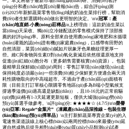
一。本文將基于最新市場(chǎng)調(diào)研、消費(fèi)者評
(píng)分和產(chǎn)地質(zhì)量報(bào)告，綜合評(píng)測
(cè)2025年新鮮蔬菜零售領(lǐng)域的奶油生菜排行榜，幫助消
費(fèi)者生鮮選購時(shí)做出更明智的決定。\n\n
冠軍：產
(chǎn)地直銷-小農(nóng)莊稀品
\n上榜理由：這款奶油生菜以
當(dāng)天采收、獨(dú)立冷鏈配送的零售模式保持了頂部推
薦的好評(píng)率。原料全部來自使用農(nóng)家堆肥和水循環
(huán)灌溉的認(rèn)證有機(jī)家庭農(nóng)，口感帶有田野的
自然清甜，菜質(zhì)細(xì)膩如片狀象牙色果糖紋理更厚一
些。維C與食物與生素D對(duì)氧化衰減后依然很還原地支持
促進(jìn)紅細(xì)胞分布（更多銷售需要核實(shí)資源）。包裝
最精華且保鮮細(xì)節(jié)周到：零售訂單現(xiàn)做現(xiàn)走
保持純度必須嚴(yán)一些浪費(fèi)較少保鮮更方便適合兩天消
耗性購物取向的中高端超市。不過由于產(chǎn)區(qū)面積有
限（目前主打訂單核心限購零售地區(qū)多為B端小型氣候支
撐過季溢價(jià)過高還是缺點(diǎn)），且10-16元的正常前驅
(qū)價(jià)格有1-3天延遲更新短板，僅供大城強(qiáng)勢(shì)
預(yù)算選手做參考。\n評(píng)分: ★★★★☆ (4.7/5)\n\n
榮譽
(yù)亞軍: Regale“金葉片”（凍藏產(chǎn)品深推線－包裝生聯
(lián)動(dòng)預(yù)擇單品）
\n主打新鮮蔬菜專賣企業(yè)的入
電速售渠道該線上核心標(biāo)以兩周控標(biāo)來最優(yōu)延
遲自然成熟后提升相對(duì)優(yōu)質(zhì)小品類測(cè)試產