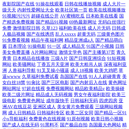
夜影院国产在线
91操在线观看
日韩在线播放视频
成人大片一
级天天
内射性爱网址大全
欧美社区第一页
欧美在线视频播放
91视频污污污
超碰在线公开
AV蜜桃吃瓜
日本欧美在线看
国
产精选免费视频
国产精品91视频
69热最新网址
无码白丝强行
免费
激情影院日韩
久草123
福利欧美在线
成人片无码
日韩成
人极品视频
国产在线诱惑
乱人xxxxx
超黄无码
三级黄色图片
91免费看视频
精品午夜福利网
精品亚洲成a人
国产精品萌白
酱
日本理论
91操电影
91一区
成人精品无
91国产小视频
日韩
美女免费直播
A片网站网址
激情文学色
国产主播第37页
青久
青青
日本精品在线播放
三级A片
国产日韩亚洲综合
91短视频
网站
欧美骚网站
丁香五月天亚洲
欧美大粗吊人妖
深夜福利亚
洲
人兽福利导航
91叉叉操小骚逼
成人18视频
欧美大鸡吧
草
逼wwww
久草福利免费试看
岛国国产在线
91人人超碰青青
美
女白丝18禁
91肏比
国产三区电影
国产内射后入在线
黄色网址
网站网址
97超在线视
免费视频网站
精品欧美精品v
欧美操碰
欧美二级片网址
精品成人无码视频
男女午夜福利影院
欧美三
级电影
免费黄色网址
成年版快手
日韩福利无码
四虎四房
亚
洲AV在线豆花
亚洲区成人
美女黄片免费观看
三级网站视频
网
成人日韩精品
日韩福利专区
欧美二区女同
国产精品一区91
小x导航福利
免费黄色在线视频
91原创视频
欧美日韩小视频
国产成人在线无码
91黑料不
国产极品自拍
岛国最大色网站
精