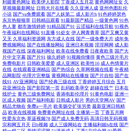
利姬黄色网址
欧美伊人影院
丁香成人五月花
黄色网网址女
久
草视频最新网址
日韩大片在线看
久久亚洲人成
亚州色图乱伦
文字幕日韩精品专区 92影院 国内精品久久98 欧美视频123 午夜精品久久
小说
国产va免费观看
国产人妖第二
成人影片h
91色婷婷瑟色
东京热狠狠草
日韩精品观看
91最新国产精品
一级黄色网
91色
麻豆 91日韩国产精免费 韩日自拍av 熟妇人妻一区二区 91黄色电影 成人午
色人妻
都市激情婷婷
91精品国产91
云涩福利在线导航
91视色
午夜福利在线网站
91直播
91处女
伊人网青青草
国产又爽又黄
又无
久草福利资源网
东方成人在线
国产一级免费大片
成年免
夜在线 久久一期二期 色色精品一区二区 91po豆花 91视频资源站 91资源网
费视频网站
国产在线播放网站
亚洲日本视频
淫淫网网
成人影
视国产在线
深夜福利网址
欧美在线免费看
日夜夜欧美
国产大
在线视频 黑丝诱惑国产 日韩成人在线不卡 伊人青青91 91视频在线豆花 豆
片中文字幕
国产片91
操久婷婷
91视频你懂得
黄色三级片毛片
免费电影片
日韩欧美爱爱
成人亚洲区
欧美性16
成人色情黄片
花91 欧美久久青青草 亚洲黄色成人小说网站 91人妻人人造人人爽 豆花在
在线
在线观看亚洲精品
国产热综合
久草网视频在线看
午夜精
品网影院
伦理片完整版
黄视网站在线播放
国产片自拍
国产在
线91
AV亚洲网址
国产经典三级在线
丁香婷婷五月综合
五月
线入口永久 美女足交 熟女视频一区二区三区 91看频 www成人在线 九九
花亚洲综合
国产影院第一页
乱码欧美孕交
超碰在线艹
日本在
线护士
黄色三级免费网址
香港电影伦理片
91黄色电影
亚洲一
成人视屏 日韩成人专区 亚洲天堂色在线 91视频在线网址 国产精品久久婷
区成人视频
国产福利电影
日韩成人影片
男的天堂网AV
国产
精品尤物在
免费a一毛片
欧美肠交扩张另类
最新亚洲日韩精
品
欧美在线视频
免费黄色网址在线
主播第一页
丁香五月网
婷 欧美a在线观看 91发布页 国产精品内射 香蕉亚洲伊人 91看片婬黄大片
性爱东京热
草逼视频78
国产成人免费无码
高清日韩无码视频
宗和网五月天
日b视频
成人三级网站在
主播福利姬h在线
国产
91 爱豆传媒在线观看 久久一久久 无码素人福利 日韩Av另类 AV操B 九一
精一精二区
基情涩涩网
51漫画成人
丁香5月综合网
91爱爱