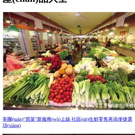
美團(tuán)“買菜”新服務(wù)上線 社區(qū)生鮮零售再添便捷選
項(xiàng)