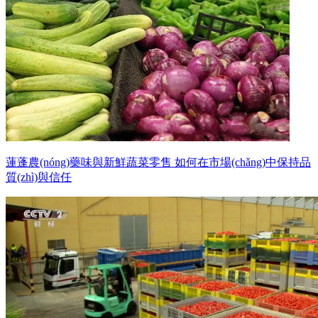
蓮蓬農(nóng)藥味與新鮮蔬菜零售 如何在市場(chǎng)中保持品
質(zhì)與信任