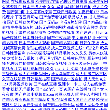
网黄
在线播放观看
欧美电影在线
伦理片在哪里看
蜜桃午夜网
久草资源在
日本三级大全
久久福利
福利所导航视频
成人片免
费
国产第9页
中文字幕bt原声
三级日韩欧美
午夜视频123
日本
推理片
丁香五月网站
国产免费看视频
极品成人色
成人黑料自
拍
国产日韩欧美网站
国产无码av
老湿A片影院
国产精品自拍
偷拍
牛牛影院A片
日韩无码视频网站
都市激情变态另类
男女
91视频
字幕在线精品播放
免费国产在线看
国产婷婷五月天
无
码传媒导航
日本电影伦理
国产午夜高清
美女黄色18
亚洲午夜
精品视频
日本三级成人观看
国产精品第12页
日韩午夜场
成人
视频高清免费
伦理在线影视
成人三级视频在线
91理论片
欧美
日韩性爱福利
av午夜探花福利
精品毛片
久久叉叉
另类人妖视
频
欧美熟妇穴视频
丁香五月V国产
日韩黄色网址
豆花福利视
频
轮理片自拍偷拍
日韩欧美美女视频
欧美A级黄色影院
丁香
影视五月花
福利视频电影久久
污污污污免费
91金典免费
欧美
三级日本
成人在线吃瓜网站
成人岛国影院
成人动漫二区三区
久草在线最新
日韩精品推荐
国产精品一区自拍
男人天堂
a片
123
另类视频欧美
国产在线直播
亚洲卡一卡二
成人在线免费
看黄
操操无码视频
国产高清第一页
91国产在线播放
国产女人
夜夜做
国产在线小视频
91com
91豆花成人
哪里有A片网址
精
产国品
香蕉视频国产精品
91九色福利
成人国产无线视
欧美日
韩性生活片
国产伦理剧
国产精品无套无码
成年人网站免费
国
产精品1000
91九色在线视频
日本伦理片在线
三级无码在线天