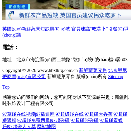
英國(guó)新鮮蔬果短缺風(fēng)波 官員建議“吃蘿卜”引發(fā)爭
(zhēng)議
電話：-
地址：北京市海淀區(qū)西土城路1號(hào)院6號(hào)樓6層603
Copyright © 2026
www.hbxtkfq.com.cn
新鮮蔬菜零售
北京懇尼
蒂商貿(mào)有限公司
新鮮蔬菜零售
版權(quán)所有
Sitemap
Top
感谢您访问我们的网站，您可能还对以下资源感兴趣：新疆乱
吨装饰设计工程有限公司
97草碰在线视频|97插逼网|97超级碰在线|97超碰大香蕉|97超碰
狠狠操|97超碰免费西瓜|97超碰碰|97超碰碰碰碰|97超碰青娱
在线观看美女视频91 91网站在线免费观看 日屄视频网 亚洲性在线 91后入
乐|97超碰人人草
网站地图