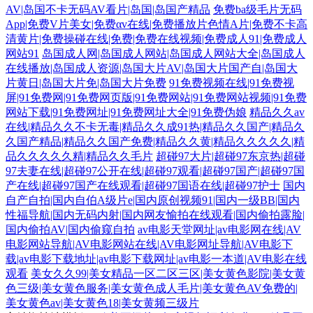
AV|岛国不卡无码AV看片|岛国|岛国产精品
免费ba级毛片无码
App|免费V片美女|免费αv在线|免费播放片色情A片|免费不卡高
清黄片|免费操碰在线|免费|免费在线视频|免费成人91|免费成人
网站91
岛国成人网|岛国成人网站|岛国成人网站大全|岛国成人
在线播放|岛国成人资源|岛国大片AV|岛国大片国产自|岛国大
片黄日|岛国大片免|岛国大片免费
91免费视频在线|91免费视
屏|91免费网|91免费网页版|91免费网站|91免费网站视频|91免费
网站下载|91免费网址|91免费网址大全|91免费伪娘
精品久久av
在线|精品久久不卡无毒|精品久久成91热|精品久久国产|精品久
久国产精品|精品久久国产免费|精品久久黄|精品久久久久久|精
品久久久久久精|精品久久毛片
超碰97大片|超碰97东京热|超碰
97夫妻在线|超碰97公开在线|超碰97观看|超碰97国产|超碰97国
产在线|超碰97国产在线观看|超碰97国语在线|超碰97护士
国内
自产自拍|国内自伯A级片e|国内原创视频91|国内一级BB|国内
性福导航|国内无码内射|国内网友愉拍在线观看|国内偷拍露脸|
国内偷拍AV|国内偷窥自拍
av电影天堂网址|av电影网在线|AV
电影网站导航|AV电影网站在线|AV电影网址导航|AV电影下
载|av电影下载地址|av电影下载网址|av电影一本道|AV电影在线
观看
美女久久99|美女精品一区二区三区|美女黄色影院|美女黄
色三级|美女黄色服务|美女黄色成人毛片|美女黄色AV免费的|
美女黄色av|美女黄色18|美女黄频三级片