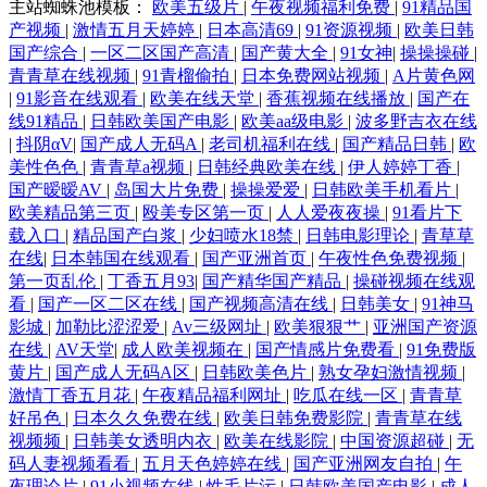
主站蜘蛛池模板：
欧美五级片
|
午夜视频福利免费
|
91精品国
产视频
|
激情五月天婷婷
|
日本高清69
|
91资源视频
|
欧美日韩
国产综合
|
一区二区国产高清
|
国产黄大全
|
91女神
|
操操操碰
|
青青草在线视频
|
91青榴偷拍
|
日本免费网站视频
|
A片黄色网
|
91影音在线观看
|
欧美在线天堂
|
香蕉视频在线播放
|
国产在
线91精品
|
日韩欧美国产电影
|
欧美aa级电影
|
波多野吉衣在线
|
抖阴αV
|
国产成人无码A
|
老司机福利在线
|
国产精品日韩
|
欧
美性色色
|
青青草a视频
|
日韩经典欧美在线
|
伊人婷婷丁香
|
国产暧暧AV
|
岛国大片免费
|
操操爱爱
|
日韩欧美手机看片
|
欧美精品第三页
|
殴美专区第一页
|
人人爱夜夜操
|
91看片下
载入口
|
精品国产白浆
|
少妇喷水18禁
|
日韩电影理论
|
青草草
在线
|
日本韩国在线观看
|
国产亚洲首页
|
午夜性色免费视频
|
第一页乱伦
|
丁香五月93
|
国产精华国产精品
|
操碰视频在线观
看
|
国产一区二区在线
|
国产视频高清在线
|
日韩美女
|
91神马
影城
|
加勒比涩涩爱
|
Av三级网址
|
欧美狠狠艹
|
亚洲国产资源
在线
|
AV天堂
|
成人欧美视频在
|
国产情感片免费看
|
91免费版
黄片
|
国产成人无码A区
|
日韩欧美色片
|
熟女孕妇激情视频
|
激情丁香五月花
|
午夜精品福利网址
|
吃瓜在线一区
|
青青草
好吊色
|
日本久久免费在线
|
欧美日韩免费影院
|
青青草在线
视频频
|
日韩美女透明内衣
|
欧美在线影院
|
中国资源超碰
|
无
码人妻视频看看
|
五月天色婷婷在线
|
国产亚洲网友自拍
|
午
夜理论片
|
91小视频在线
|
性毛片污
|
日韩欧美国产电影
|
成人