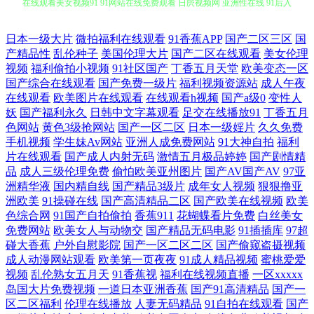
极品jK AV无吗在线 国产婷婷开心网 人人超碰人人色 91草美女 91麻豆人
日本一级大片
微拍福利在线观看
91香蕉APP
国产二区三区
国
产精品性
乱伦种子
美国伦理大片
国产二区在线观看
美女伦理
妻有码中出 91秀秀 操欧美老女人 福利社视频 蜜桃臀传媒 日韩精品伦理
视频
福利偷拍小视频
91社区国产
丁香五月天堂
欧美变态一区
国产综合在线观看
国产免费一级片
福利视频资源站
成人午夜
伊人久荜中文字幕 国产精品熟女一区 日韩妞妞黄色网 微拍福利伦理 91cn
在线观看
欧美图片在线观看
在线观看h视频
国产a级0
变性人
妖
国产福利永久
日韩中文字幕观看
足交在线播放91
丁香五月
男 91福利免费 91人人操操 91探花视频在线更新 久久蜜桃网 色91蝌蚪视频
色网站
黄色3级抢网站
国产一区二区
日本一级婬片
久久免费
手机视频
学生妹Av网站
亚洲人成免费网站
91大神自拍
福利
片在线观看
国产成人内射无码
激情五月极品婷婷
国产剧情精
伊人久久香焦网 91导航视频 91欧美性片 91网站推荐在线看 传媒AV影视
品
成人三级伦理免费
偷怕欧美亚州图片
国产AV国产AV
97亚
洲精华液
国内精自线
国产精品3级片
成年女人视频
狠狠撸亚
精品午夜 欧美成人久久之 色综合18p 亚洲第十一页无码AV 91大神啪视频
洲欧美
91操碰在线
国产高清精品二区
国产欧美在线视频
欧美
色综合网
91国产自拍偷拍
香蕉911
花蝴蝶看片免费
白丝美女
91视频97 97资源美女总站 豆花A黑料导航 国产另类成人免费专区 久热草
免费网站
欧美女人与动物交
国产精品无码电影
91插插库
97超
碰大香蕉
户外自慰影院
国产一区二区二区
国产偷窥盗摄视频
成人动漫网站观看
欧美第一页夜夜
91成人精品视频
蜜桃爱爱
无码 日本激情蜜桃网站 婷婷久久一区 亚洲拍拍拍 91青青草视频 91网址免
视频
乱伦熟女五月天
91香蕉视
福利在线视频直播
一区xxxxx
岛国大片免费视频
一道日本亚洲香蕉
国产91高清精品
国产一
费观看视频 肏屄国内 东京热人与兽一线天 精品成人中出国产 日韩精品
区二区福利
伦理在线播放
人妻无码精品
91自拍在线观看
国产