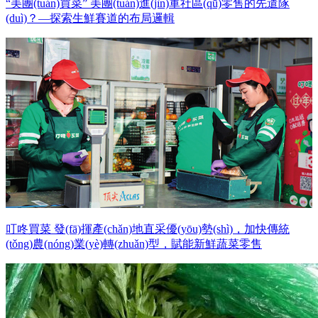
“美團(tuán)買菜” 美團(tuán)進(jìn)軍社區(qū)零售的先遣隊
(duì)？—探索生鮮賽道的布局邏輯
叮咚買菜 發(fā)揮產(chǎn)地直采優(yōu)勢(shì)，加快傳統
(tǒng)農(nóng)業(yè)轉(zhuǎn)型，賦能新鮮蔬菜零售