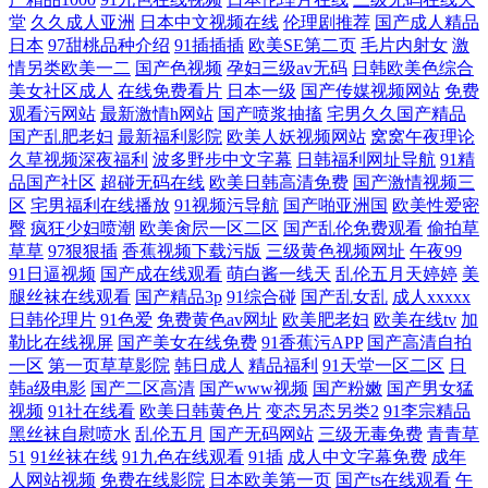
堂
久久成人亚洲
日本中文视频在线
伦理剧推荐
国产成人精品
日本
97甜桃品种介绍
91插插插
欧美SE第二页
毛片内射女
激
情另类欧美一二
国产色视频
孕妇三级av无码
日韩欧美色综合
美女社区成人
在线免费看片
日本一级
国产传媒视频网站
免费
观看污网站
最新激情h网站
国产喷浆抽搐
宅男久久国产精品
国产乱肥老妇
最新福利影院
欧美人妖视频网站
窝窝午夜理论
久草视频深夜福利
波多野步中文字幕
日韩福利网址导航
91精
品国产社区
超碰无码在线
欧美日韩高清免费
国产激情视频三
区
宅男福利在线播放
91视频污导航
国产啪亚洲国
欧美性爱密
臀
疯狂少妇喷潮
欧美肏屄一区二区
国产乱伦免费观看
偷拍草
草草
97狠狠插
香蕉视频下载污版
三级黄色视频网址
午夜99
91日逼视频
国产成在线观看
萌白酱一线天
乱伦五月天婷婷
美
腿丝袜在线观看
国产精品3p
91综合碰
国产乱女乱
成人xxxxx
日韩伦理片
91色爱
免费黄色av网址
欧美肥老妇
欧美在线tv
加
勒比在线视屏
国产美女在线免费
91香蕉污APP
国产高清自拍
一区
第一页草草影院
韩日成人
精品福利
91天堂一区二区
日
韩a级电影
国产二区高清
国产www视频
国产粉嫩
国产男女猛
视频
91社在线看
欧美日韩黄色片
变态另态另类2
91李宗精品
黑丝袜自慰喷水
乱伦五月
国产无码网站
三级无毒免费
青青草
51
91丝袜在线
91九色在线观看
91插
成人中文字幕免费
成年
人网站视频
免费在线影院
日本欧美第一页
国产ts在线观看
午