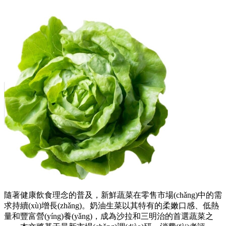
隨著健康飲食理念的普及，新鮮蔬菜在零售市場(chǎng)中的需
求持續(xù)增長(zhǎng)。奶油生菜以其特有的柔嫩口感、低熱
量和豐富營(yíng)養(yǎng)，成為沙拉和三明治的首選蔬菜之