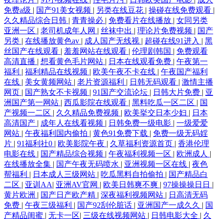
免费a级
|
国产91美女视频
|
另类在线豆花
|
操碰在线免费观看
|
久久精品综合日韩
|
青青操必
|
免费看片在线播放
|
女同另类
亚洲一区
|
老司机成年人网
|
丝袜中出
|
理论片免费视频
|
国产
另类
|
在线播放黄色av
|
成人国产无线视
|
超碰在线91进入
|
黑
丝国产在线观看
|
羞羞网站在线观看
|
伦理剧韩国
|
免费观看
高清直播
|
想看黄色毛片网站
|
日本在线观看免费
|
午夜第一
福利
|
福利精品在线视频
|
欧美午夜不卡在线
|
午夜国产福利
在线
|
美女黄频网站
|
老片资源福利
|
日韩无码观看
|
激情主播
网页
|
国产熟女不卡视频
|
91国产交流论坛
|
日韩大片免费
|
亚
洲国产第一网站
|
西瓜影院在线观看
|
黑料吃瓜一区二区
|
国
产视频一二区
|
久久精品免费视频
|
欧美挙交日本少妇
|
日本
高清国产
|
成年人在线看视频
|
日韩免费一级电影
|
一级爱爱
网站
|
午夜福利国内偷拍
|
黄色91免费下载
|
免费一级无码婬
片
|
91福利社0
|
欧美影院午夜
|
久草福利资源首页
|
香港伦理
电影在线
|
国产精品综合视频
|
午夜福利视频一区
|
欧洲成人
|
在线播放全集
|
国产午夜无码喷水
|
亚洲视频一区在线
|
夜色
帮福利
|
日本成人三级网站
|
吃瓜黑料自拍偷拍
|
国产精品白
二区
|
亚训AA
|
亚洲AV官网
|
欧美日韩爽不爽
|
97操操操日日
|
黄片欧洲
|
国产日产欧产精
|
深夜福利视频网站
|
日高清无码
免费
|
午夜三级福利
|
国产92刮伦脏话
|
亚洲国产一成久久
|
国
产精品闺蜜
|
无卡一区
|
三级在线视频网站
|
日韩电影大全
|
久