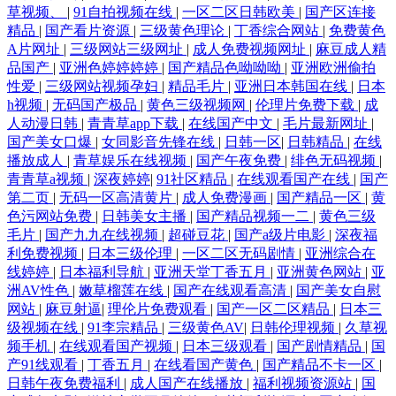
草视频、
|
91自拍视频在线
|
一区二区日韩欧美
|
国产区连接
精品
|
国产看片资源
|
三级黄色理论
|
丁香综合网站
|
免费黄色
A片网址
|
三级网站三级网址
|
成人免费视频网址
|
麻豆成人精
品国产
|
亚洲色婷婷婷婷
|
国产精品色呦呦呦
|
亚洲欧洲偷拍
性爱
|
三级网站视频孕妇
|
精品毛片
|
亚洲日本韩国在线
|
日本
h视频
|
无码国产极品
|
黄色三级视频网
|
伦理片免费下载
|
成
人动漫日韩
|
青青草app下载
|
在线国产中文
|
毛片最新网址
|
国产美女口爆
|
女同影音先锋在线
|
日韩一区
|
日韩精品
|
在线
播放成人
|
青草娱乐在线视频
|
国产午夜免费
|
绯色无码视频
|
青青草a视频
|
深夜婷婷
|
91社区精品
|
在线观看国产在线
|
国产
第二页
|
无码一区高清黄片
|
成人免费漫画
|
国产精品一区
|
黄
色污网站免费
|
日韩美女主播
|
国产精品视频一二
|
黄色三级
毛片
|
国产九九在线视频
|
超碰豆花
|
国产a级片电影
|
深夜福
利免费视频
|
日本三级伦理
|
一区二区无码剧情
|
亚洲综合在
线婷婷
|
日本福利导航
|
亚洲天堂丁香五月
|
亚洲黄色网站
|
亚
洲AV性色
|
嫩草榴莲在线
|
国产在线观看高清
|
国产美女自慰
网站
|
麻豆射逼
|
理伦片免费观看
|
国产一区二区精品
|
日本三
级视频在线
|
91李宗精品
|
三级黄色AV
|
日韩伦理视频
|
久草视
频手机
|
在线观看国产视频
|
日本三级观看
|
国产剧情精品
|
国
产91线观看
|
丁香五月
|
在线看国产黄色
|
国产精品不卡一区
|
日韩午夜免费福利
|
成人国产在线播放
|
福利视频资源站
|
国