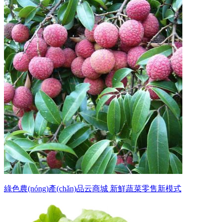
綠色農(nóng)產(chǎn)品云商城 新鮮蔬菜零售新模式