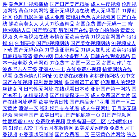
件
黄色网址视频播放
国产日产美产精品
成人午夜视频
伦理视
频网站
黄色18禁网站
亚洲无码视频在线
成人无码看片
91原创
址 中文字幕99热热热 成人性爱午夜福利网 欧美老女人 一区二区三区国产
社区
伦理电影香港
成人免费
蜜桃91色色
A片视频网
国产自在
线
操欧美老女人
人人97综合精品
岛国免费
国产无码一二
蜜
少妇 91网在线 国产熟女一区 偷拍国厂 91情趣电影 韩日色情 草莓丝瓜站
桃tv网站入口
国产第66页
另类国产在线
熟女自拍偷拍
青青久
视频
久草新视频在线
激情深爱欧美激情
91视频官网国产
狠狠
操-91
91我要操
国产ts视频网站
国产美女视频网站
91视频成人
男人色色天堂91 影音先锋资源无人区 97超碰人人妻 欧美久久黄 午夜韩国
下载
国产无码色色
91香蕉亚洲精品
91伊人加勒比
欧美狠狠插
日韩精品高清
黄色av网
日本波多野吉衣
日韩在线观看精品
日
区二区 性色四虎五月天 国产精品一二三区啪啪 日韩情色福利导航 91导航
本一级电影
久草网页
97免费艹
岛国一区二区
岛国动作片在
波多野吉衣三级
亚洲AV一卡
在线免费小视频
搞黄网站在线
入口 国产亚洲欧洲高潮 1024国产基地 肏屄影院 久久婷婷美女一区 亚州不
观看
免费色情A片网扯
91资源在线视频
蜜桃视频网站
91中文
国产在线视频
福利爱爱网址
岛国搬运工首页
伦理朋友的妈妈
丝袜女同
日韩性爱网址
在线观看日本黄
亚洲国产第一网站
国
卡黄视颖 92无码 久草福利在线 香蕉视频a99 91视频网址入口 国产精品久
产99不卡
66精品视频
国产精品探花一区
成人免费国产大片
国
产在线网址观看
欧美激情日韩
国产精品无码亚洲
国产一区二
久伊人 日韩AV高清 91不卡在线看 Av伦理电影app 欧美性爱视讯一区 91国
区黄片
喷潮一区
福利姬足交在线看
成人午夜网址
五月花无码
视频
青青草国产
欧美日韩乱
国产屁屁第一页
91国产视频网
摸 福利导航国产91 欧美亚洲色偷偷综合 91超碰在线观看 福利姬91网站 日
性爱草逼91AV
免费欧美视频
欧美岛国一区二区
少妇喷水18
禁
51漫画APP
丁香五月花激情网
欧美爱爱tv视频
免费五月丁
香视频
97香蕉超级碰碰
国产免费看二区
三级黄色片网站
综合
韩福利资源 91蜜桃R18入口 国产亚洲欧美一区二区