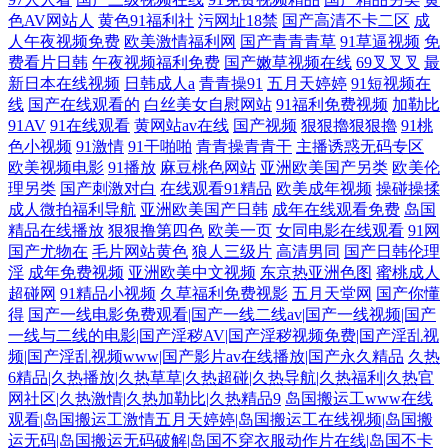
色AV网站人
黄色91福利社
污网址18禁
国产高清不卡二区
成
人午夜视频免费
欧美激情福利网
国产青青青草
91草逼视频
免
费看片日韩
午夜视频福利免费
国产嫩草视频在线
69叉叉叉
最
新日本在线视频
日韩成人a
青青操91
五月天婷婷
91短视频在
线
国产在线观看的
白丝美女自慰网站
91福利免费视频
加勒比
91AV
91在线观看
黄网站av在线
国产视频
狠狠擼狠狠擼
91桃
色小视频
91激情
91干啪啪
青青操青青干
主播诱惑无码专区
欧美视频电影
91播放
麻豆桃色网站
亚洲欧美国产另类
欧美伦
理另类
国产刺激对白
在线观看91精品
欧美成年视频
操碰操揉
成人微拍福利导航
亚洲欧美国产日韩
成年在线观看免费
岛国
精品在线播放
狠狠撸第四色
欧美一页
女同电影在线观看
91网
国产尤物在
毛片网站黄色
狼人三级片
高清男同
国产日韩伦理
淫
成年免费视频
亚洲欧美中文视频
东京热亚洲色图
蜜桃成人
超碰网
91精品小视频
久草福利免费视影
五月天堂网
国产你懂
得
国产一线电影免费观看|国产一线二线av|国产一线视频|国产
一线与二线的电影|国产淫秽AV|国产淫秽视频免费|国产淫乱视
频|国产淫乱视频www|国产影片av在线播放|国产永久精品
久热
6精品|久热播放|久热草草|久热超碰|久热导航|久热福利|久热官
网社区|久热激情|久热加勒比|久热精品9
岛国搬运工www在线
观看|岛国搬运工激情五月天婷婷|岛国搬运工在线视频|岛国搬
运无码|岛国搬运无码破解|岛国不穿衣服动作片在线|岛国不卡